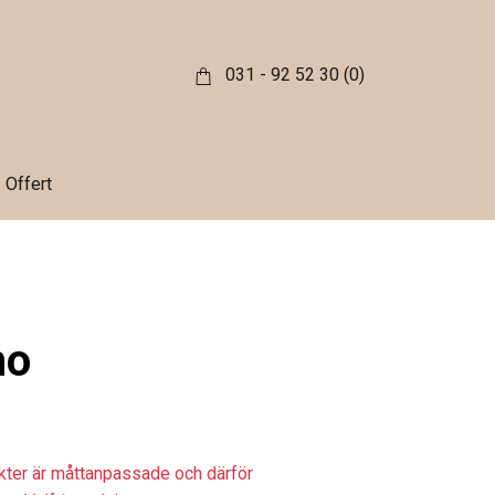
031 - 92 52 30
(0)
Offert
ho
ukter är måttanpassade och därför