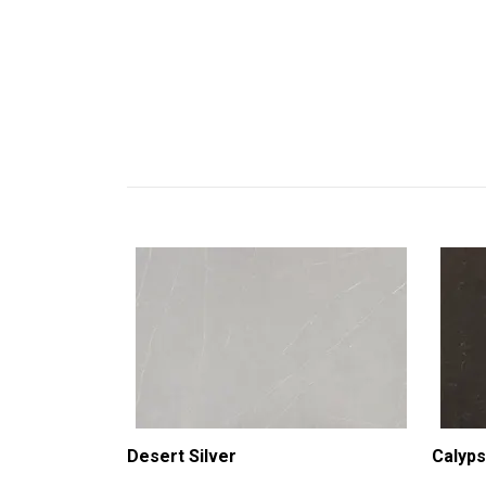
Desert Silver
Calyp
-
-