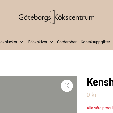
öksluckor
Bänkskivor
Garderober
Kontaktuppgifter
Kens
0 kr
Alla våra prod