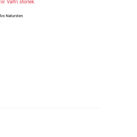
r. Valfri storlek.
lvs Natursten