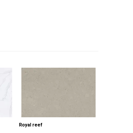
Tebas Black
-
Royal reef
-