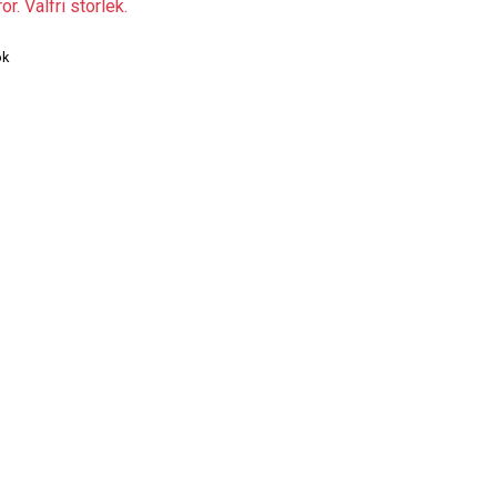
r. Valfri storlek.
ök