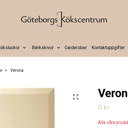
öksluckor
Bänkskivor
Garderober
Kontaktuppgifter
or
Verona
Veron
0 kr
Alla våra prod