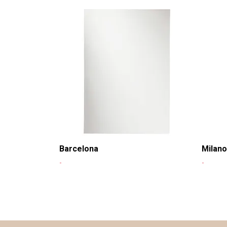
Barcelona
Milano
-
-