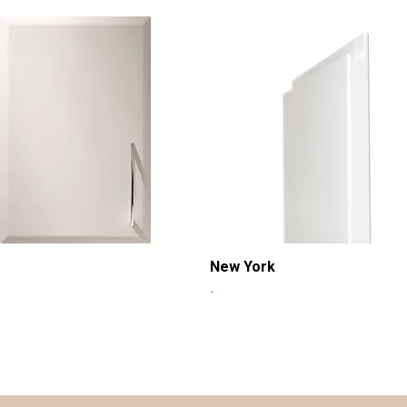
New York
-