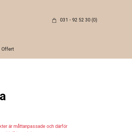
031 - 92 52 30
(0)
Offert
a
ukter är måttanpassade och därför