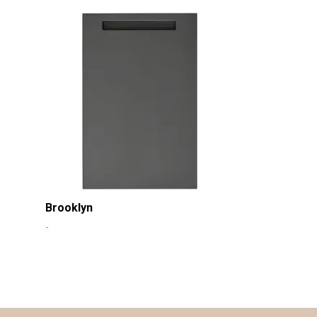
Funkis
-
Brooklyn
-