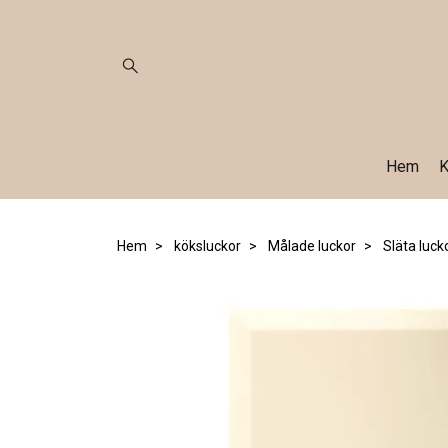
Hem
K
Hem
köksluckor
Målade luckor
Släta luck