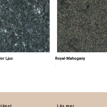
or Ljus
Royal-Mahogany
-
tjänst
Läs mer