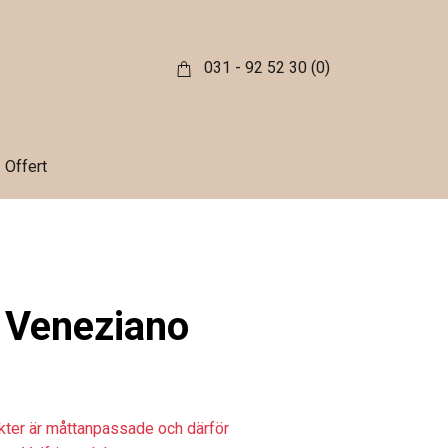
031 - 92 52 30
(0)
Offert
o Veneziano
ukter är måttanpassade och därför