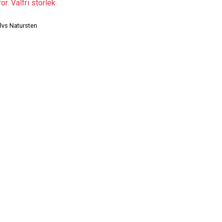
r. Valfri storlek.
lvs Natursten