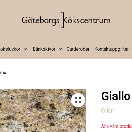
öksluckor
Bänkskivor
Garderober
Kontaktuppgifter
iano
Giall
0 kr
Alla våra prod